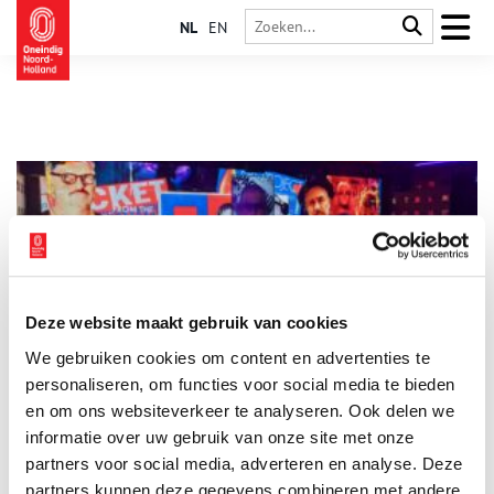
NL
EN
Deze website maakt gebruik van cookies
Dansen en mixen in ’s werelds eerste housemuseum
We gebruiken cookies om content en advertenties te
Het komt niet vaak voor dat er nieuwe musea uit de grond
schieten, maar áls het gebeurt is dat wel in Amsterdam. Zoals
personaliseren, om functies voor social media te bieden
onze hoofdstad in 1988 de primeur had met nieuwe
en om ons websiteverkeer te analyseren. Ook delen we
elektronische dancemuziek, heeft ze dat nu met ’s werelds
informatie over uw gebruik van onze site met onze
eerste housemuseum. Je kunt er terecht voor een interactieve
reis door de geschiedenis van housemuziek, het (her)beleven
partners voor social media, adverteren en analyse. Deze
van het clubgevoel dat je in coronatijd hebt moeten missen en
partners kunnen deze gegevens combineren met andere