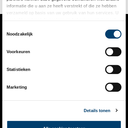
het leren knoppendraaien als een echte dj.
informatie die u aan ze heeft verstrekt of die ze hebben
verzameld op basis van uw gebruik van hun services. U
gaat akkoord met de cookies en het
privacystatement
als u onze website blijft gebruiken.
Toestemmingsselectie
VERHALEN
Noodzakelijk
NIEUWS
Voorkeuren
KALENDER
THEMA’S
Statistieken
ACTIVITEITEN
Marketing
VIDEO’S
OVER ONS
Details tonen
CONTACT