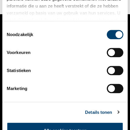
informatie die u aan ze heeft verstrekt of die ze hebben
verzameld op basis van uw gebruik van hun services. U
gaat akkoord met de cookies en het
privacystatement
als u onze website blijft gebruiken.
Toestemmingsselectie
VERHALEN
Noodzakelijk
NIEUWS
Voorkeuren
KALENDER
THEMA’S
Statistieken
ACTIVITEITEN
Marketing
VIDEO’S
OVER ONS
Details tonen
CONTACT