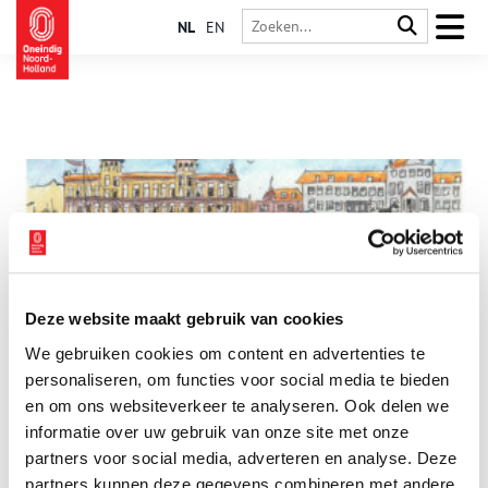
NL
EN
Deze website maakt gebruik van cookies
Twee illustratie exposities in Zandvoorts Museum
We gebruiken cookies om content en advertenties te
Zandvoorts Museum laat twee illustratie exposities zien van
30 mei t/m 26 juli 2026. De cartoons van Zandvoorter Hans
personaliseren, om functies voor social media te bieden
van Pelt en de illustraties van Henriët van Roosmalen.
en om ons websiteverkeer te analyseren. Ook delen we
informatie over uw gebruik van onze site met onze
3 min
partners voor social media, adverteren en analyse. Deze
partners kunnen deze gegevens combineren met andere