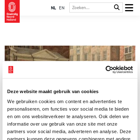
NL
EN
Deze website maakt gebruik van cookies
Amsterdamse witwerkers: de Ikea van de 18e eeuw
We gebruiken cookies om content en advertenties te
In menig Hollands interieur was in de zeventiende en
achttiende eeuw een keur aan beschilderd meubilair in
personaliseren, om functies voor social media te bieden
gebruik. Van kasten met gedetailleerde Bijbelse voorstellingen
en om ons websiteverkeer te analyseren. Ook delen we
tot theeblaadjes met fleurige bloemmotieven, vervaardigd
informatie over uw gebruik van onze site met onze
door Amsterdamse witwerkers. De meubels werden gemaakt
van betaalbaar naaldhout en waren daarom zeer populair bij
partners voor social media, adverteren en analyse. Deze
een groot deel van de bevolking.
partners kunnen deze gegevens combineren met andere