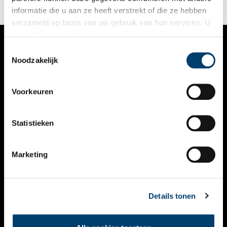
informatie die u aan ze heeft verstrekt of die ze hebben
verzameld op basis van uw gebruik van hun services. U
gaat akkoord met de cookies en het
privacystatement
als u onze website blijft gebruiken.
Toestemmingsselectie
VERHALEN
Noodzakelijk
NIEUWS
Voorkeuren
KALENDER
THEMA’S
Statistieken
ACTIVITEITEN
Marketing
VIDEO’S
OVER ONS
Details tonen
CONTACT