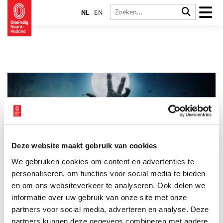
NL
EN
Deze website maakt gebruik van cookies
Spookachtig Alkmaar: de hand uit het graf
We gebruiken cookies om content en advertenties te
Menig driftig kind kreeg vroeger de onheilspellende
waarschuwing: ‘Pas maar op! Als je je moeder slaat, dan
personaliseren, om functies voor social media te bieden
groeien je handen boven je graf!’ In Alkmaar wisten ze wel
en om ons websiteverkeer te analyseren. Ook delen we
raad met dit dreigement. Stoute kinderen werden
informatie over uw gebruik van onze site met onze
meegenomen naar een zeventiende-eeuwse grafzerk in de
Grote- of Sint-Laurenskerk, waar naar verluid een kinderhand
partners voor social media, adverteren en analyse. Deze
uit het graf groeide.
partners kunnen deze gegevens combineren met andere