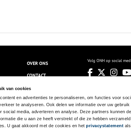
Volg ONH op social med
OVER ONS
CONTACT
NIEUWSBRIEF
ik van cookies
ontent en advertenties te personaliseren, om functies voor soci
DISCLAIMER
erkeer te analyseren. Ook delen we informatie over uw gebruik
PRIVACY
or social media, adverteren en analyse. Deze partners kunnen 
ormatie die u aan ze heeft verstrekt of die ze hebben verzameld
TOEGANKELIJKHEID
es. U gaat akkoord met de cookies en het
privacystatement
als