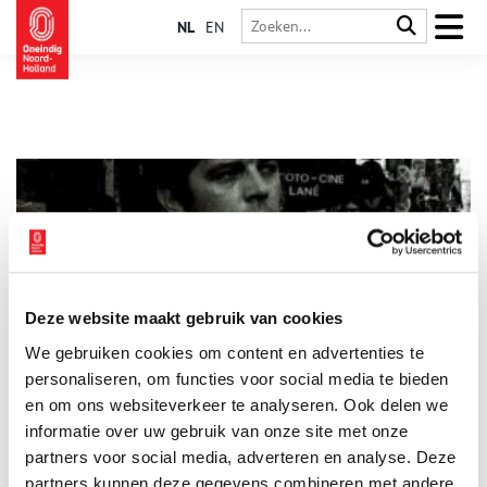
NL
EN
Deze website maakt gebruik van cookies
Han van der Meer blikt terug op 35 jaar televisie
We gebruiken cookies om content en advertenties te
Bij Uitgeverij Doornwater verschijnt Eén grote ver van mijn
bed show, het nieuwe boek van journalist en
personaliseren, om functies voor social media te bieden
televisiepersoonlijkheid Han van der Meer. In deze
en om ons websiteverkeer te analyseren. Ook delen we
persoonlijke en levendige memoir neemt Van der Meer de lezer
informatie over uw gebruik van onze site met onze
1 min
mee achter de schermen van de Nederlandse televisie en blikt
hij terug op ruim 35 jaar journalistieke avonturen in binnen-
partners voor social media, adverteren en analyse. Deze
en buitenland.
partners kunnen deze gegevens combineren met andere