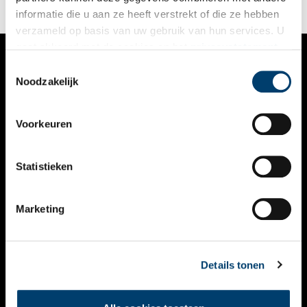
informatie die u aan ze heeft verstrekt of die ze hebben
verzameld op basis van uw gebruik van hun services. U
gaat akkoord met de cookies en het
privacystatement
als u onze website blijft gebruiken.
Toestemmingsselectie
VERHALEN
Noodzakelijk
NIEUWS
Voorkeuren
KALENDER
THEMA’S
Statistieken
ACTIVITEITEN
Marketing
VIDEO’S
OVER ONS
Details tonen
CONTACT