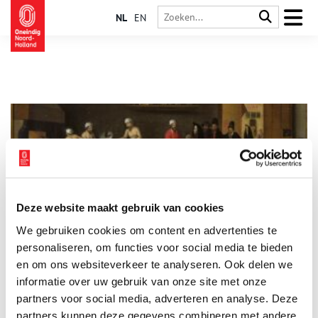
NL
EN
Deze website maakt gebruik van cookies
De hoofdenbakker van Muiden
We gebruiken cookies om content en advertenties te
In het Muiderslot hangt een bijzonder schilderij, waarop een
aantal mensen met groene kolen als hoofd in een
personaliseren, om functies voor social media te bieden
bakkerswinkel zit, alsof het de gewoonste zaak van de wereld
en om ons websiteverkeer te analyseren. Ook delen we
is. De eigenaardige voorstelling toont de sage van de Bakker
informatie over uw gebruik van onze site met onze
van Eeklo, een plastisch chirurg avant la lettre.
partners voor social media, adverteren en analyse. Deze
partners kunnen deze gegevens combineren met andere