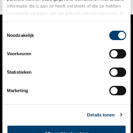
informatie die u aan ze heeft verstrekt of die ze hebben
verzameld op basis van uw gebruik van hun services. U
gaat akkoord met de cookies en het
privacystatement
als u onze website blijft gebruiken.
Toestemmingsselectie
VERHALEN
Noodzakelijk
NIEUWS
Voorkeuren
KALENDER
THEMA’S
Statistieken
ACTIVITEITEN
Marketing
VIDEO’S
OVER ONS
Details tonen
CONTACT