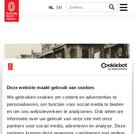
NL
EN
Deze website maakt gebruik van cookies
Magere Hein reed mee op de stoomtram door de Beemster
We gebruiken cookies om content en advertenties te
Als op 15 juli 1895 een stoomtram tussen Amsterdam,
Purmerend en Alkmaar gaat rijden, is dat een grote
personaliseren, om functies voor social media te bieden
verbetering voor de bereikbaarheid van Waterland en de
en om ons websiteverkeer te analyseren. Ook delen we
Beemster. Maar de tram laat óók een verwoestend spoor van
informatie over uw gebruik van onze site met onze
gewonden en doden achter.
partners voor social media, adverteren en analyse. Deze
partners kunnen deze gegevens combineren met andere