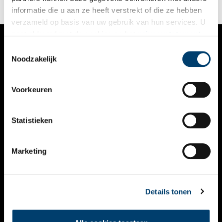
informatie die u aan ze heeft verstrekt of die ze hebben
verzameld op basis van uw gebruik van hun services. U
gaat akkoord met de cookies en het
privacystatement
als u onze website blijft gebruiken.
Toestemmingsselectie
VERHALEN
Noodzakelijk
NIEUWS
Voorkeuren
KALENDER
THEMA’S
Statistieken
ACTIVITEITEN
Marketing
VIDEO’S
OVER ONS
Details tonen
CONTACT