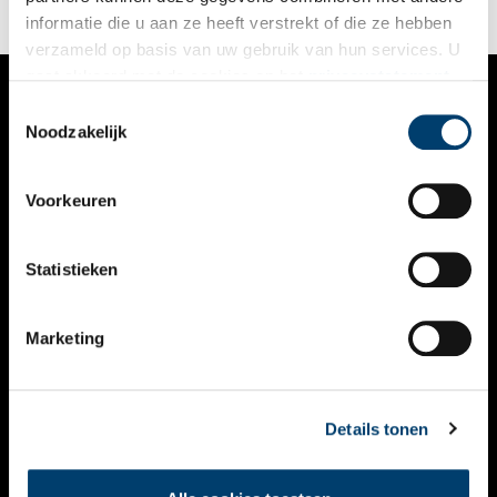
informatie die u aan ze heeft verstrekt of die ze hebben
verzameld op basis van uw gebruik van hun services. U
gaat akkoord met de cookies en het
privacystatement
als u onze website blijft gebruiken.
Toestemmingsselectie
VERHALEN
Noodzakelijk
NIEUWS
Voorkeuren
KALENDER
THEMA’S
Statistieken
ACTIVITEITEN
Marketing
VIDEO’S
OVER ONS
Details tonen
CONTACT