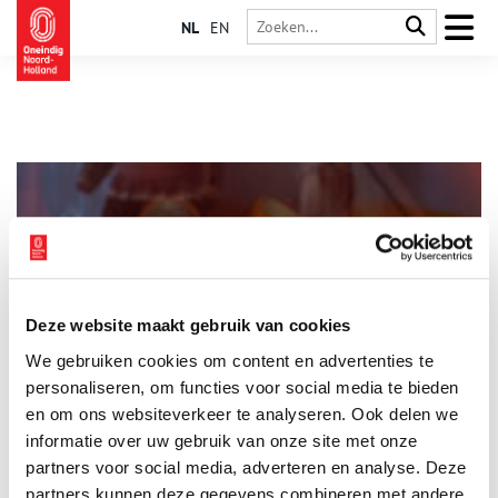
NL
EN
Deze website maakt gebruik van cookies
Klompen met hoge hakken in Het Klederdrachtmuseum
We gebruiken cookies om content en advertenties te
Bij klederdracht denk je eerder aan vissersplaatsen rond het
IJsselmeer, en niet aan de Amsterdamse grachten. Toch is daar
personaliseren, om functies voor social media te bieden
sinds 2016 Het Klederdrachtmuseum gevestigd.
en om ons websiteverkeer te analyseren. Ook delen we
informatie over uw gebruik van onze site met onze
partners voor social media, adverteren en analyse. Deze
partners kunnen deze gegevens combineren met andere