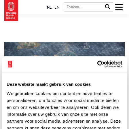
NL
EN
Deze website maakt gebruik van cookies
Jan Janszoon, piraat van de wereld
We gebruiken cookies om content en advertenties te
Vanaf 9 februari wordt de vierdelige serie Jan Janszoon, piraat
van de wereld uitgezonden door de NTR. Stadsarchief
personaliseren, om functies voor social media te bieden
Amsterdam neemt deel aan de vierde aflevering, te zien op 1
en om ons websiteverkeer te analyseren. Ook delen we
maart.
informatie over uw gebruik van onze site met onze
1 min
partners voor social media, adverteren en analyse. Deze
partners kunnen deze gegevens combineren met andere