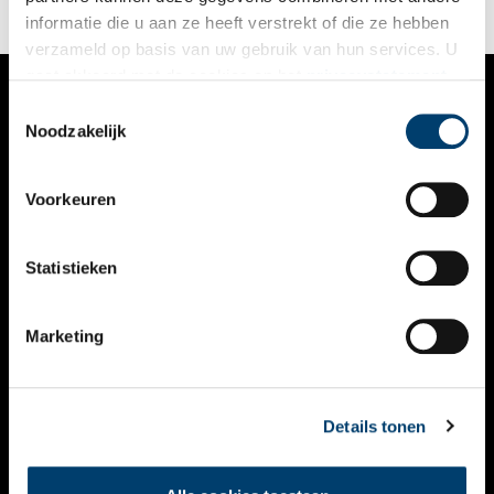
informatie die u aan ze heeft verstrekt of die ze hebben
verzameld op basis van uw gebruik van hun services. U
gaat akkoord met de cookies en het
privacystatement
als u onze website blijft gebruiken.
Toestemmingsselectie
VERHALEN
Noodzakelijk
NIEUWS
Voorkeuren
KALENDER
THEMA’S
Statistieken
ACTIVITEITEN
Marketing
VIDEO’S
OVER ONS
Details tonen
CONTACT