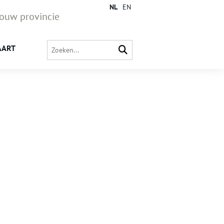
NL
EN
jouw provincie
AART