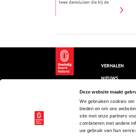
twee damsluizen die bij de
Stelling van Amsterdam horen.
Deze sluizen moesten vroeger
helpen om het gebied nabij
Haarlem gemakkelijker onder
water te zetten bij een
vijandelijke aanval.
VERHALEN
NIEUWS
KALENDER
Deze website maakt gebru
We gebruiken cookies om c
THEMA’S
bieden en om ons websitev
ACTIVITEITEN
site met onze partners vo
combineren met andere inf
VIDEO’S
uw gebruik van hun servic