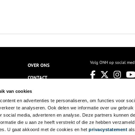
Volg ONH op social med
OVER ONS
CONTACT
NIEUWSBRIEF
ik van cookies
ontent en advertenties te personaliseren, om functies voor soci
DISCLAIMER
erkeer te analyseren. Ook delen we informatie over uw gebruik
PRIVACY
or social media, adverteren en analyse. Deze partners kunnen 
ormatie die u aan ze heeft verstrekt of die ze hebben verzameld
TOEGANKELIJKHEID
es. U gaat akkoord met de cookies en het
privacystatement
als