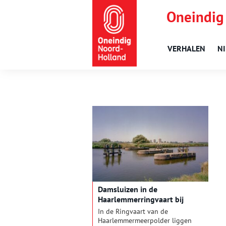
Oneindig
VERHALEN
N
Damsluizen in de
Haarlemmerringvaart bij
Halfweg en Vijfhuizen
In de Ringvaart van de
Haarlemmermeerpolder liggen