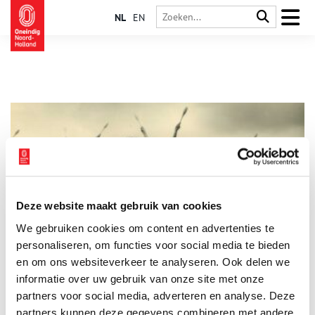
NL
EN
Deze website maakt gebruik van cookies
Keizer Otto: 125 jaar turnen in Naarden
We gebruiken cookies om content en advertenties te
Hoe zag sporten er rond het jaar 1900 uit? In september 2025
viert de Naardense Gymnastiek- & Turnvereniging Keizer Otto
personaliseren, om functies voor social media te bieden
haar 125-jarig bestaan. Wat begon als een militaire
en om ons websiteverkeer te analyseren. Ook delen we
mannenclub is uitgegroeid tot een vereniging die generaties
informatie over uw gebruik van onze site met onze
sporters heeft zien komen en gaan. Tijd voor een terugblik
naar de begindagen, toen Nederlandse turnclubs nog in de
partners voor social media, adverteren en analyse. Deze
kinderschoenen stonden, sportende vrouwen ondenkbaar
partners kunnen deze gegevens combineren met andere