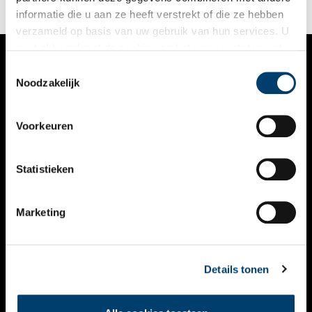
informatie die u aan ze heeft verstrekt of die ze hebben
verzameld op basis van uw gebruik van hun services. U
gaat akkoord met de cookies en het
privacystatement
als u onze website blijft gebruiken.
Toestemmingsselectie
VERHALEN
Noodzakelijk
NIEUWS
Voorkeuren
KALENDER
THEMA’S
Statistieken
ACTIVITEITEN
Marketing
VIDEO’S
OVER ONS
Details tonen
CONTACT