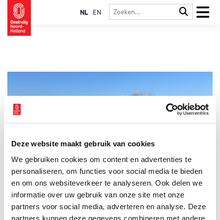
NL
EN
Deze website maakt gebruik van cookies
Mijn plek: ‘Op De Woude stap je in een andere wereld’
We gebruiken cookies om content en advertenties te
Welke plaats vind jij het meest kenmerkend voor Noord-
Holland? ‘Van de pont over de Markervaart stap je in De
personaliseren, om functies voor social media te bieden
Woude bijna in een andere wereld,’ vertelt Erik Luik. Het dorpje
en om ons websiteverkeer te analyseren. Ook delen we
De Woude is de plek waar hij ons graag mee heen neemt. Een
informatie over uw gebruik van onze site met onze
dromerig eilandje aan de rand van het Alkmaardermeer. Met
weidse vergezichten en een bijzonder natuurgebied. Alsof de
partners voor social media, adverteren en analyse. Deze
tijd hier stil heeft gestaan.
partners kunnen deze gegevens combineren met andere