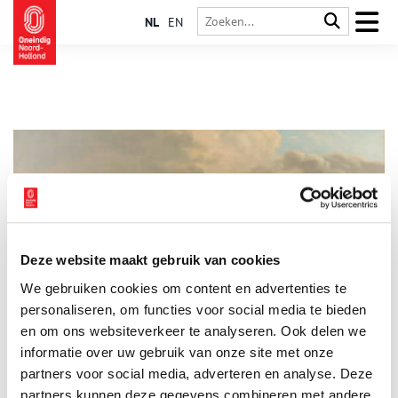
NL
EN
Deze website maakt gebruik van cookies
Clandestien briefje uit een belegerd Naarden
We gebruiken cookies om content en advertenties te
De vestingstad Naarden is in het verleden vaak speelbal
geweest tijdens oorlogen in ons land. Het militaire bolwerk
personaliseren, om functies voor social media te bieden
heeft voor de laatste keer zijn strategische waarde bewezen
en om ons websiteverkeer te analyseren. Ook delen we
tijdens de terugtocht van de Fransen in 1813/14, toen de
informatie over uw gebruik van onze site met onze
vesting maandenlang belegerd werd. Een per postduif
verstuurd briefje uit de bezette stad geeft ons een kijkje in het
partners voor social media, adverteren en analyse. Deze
dagelijks leven van gewone burgers in tijd van beleg.
partners kunnen deze gegevens combineren met andere