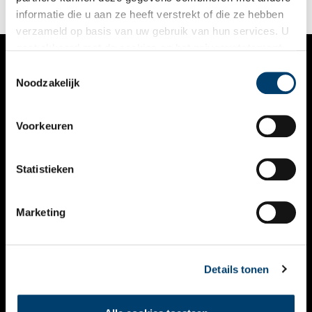
informatie die u aan ze heeft verstrekt of die ze hebben
verzameld op basis van uw gebruik van hun services. U
gaat akkoord met de cookies en het
privacystatement
als u onze website blijft gebruiken.
Toestemmingsselectie
VERHALEN
Noodzakelijk
NIEUWS
Voorkeuren
KALENDER
THEMA’S
Statistieken
ACTIVITEITEN
Marketing
VIDEO’S
OVER ONS
Details tonen
CONTACT