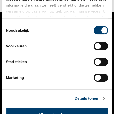
informatie die u aan ze heeft verstrekt of die ze hebben
verzameld op basis van uw gebruik van hun services. U
gaat akkoord met de cookies en het
privacystatement
als u onze website blijft gebruiken.
Toestemmingsselectie
VERHALEN
Noodzakelijk
NIEUWS
Voorkeuren
KALENDER
THEMA’S
Statistieken
ACTIVITEITEN
Marketing
VIDEO’S
OVER ONS
Details tonen
CONTACT