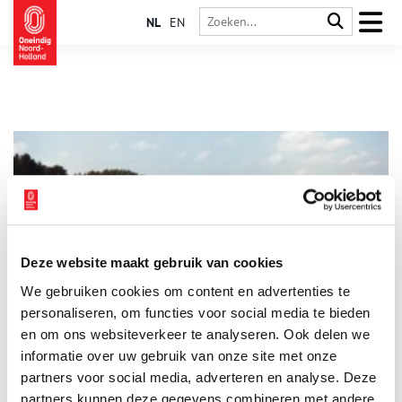
NL
EN
Deze website maakt gebruik van cookies
Vondst van de maand: Groot Olmen
We gebruiken cookies om content en advertenties te
Elke maand presenteert Huis van Hilde, het
archeologiecentrum van de provincie Noord-Holland, de
personaliseren, om functies voor social media te bieden
vondst van de maand. Daar krijgen deze bijzondere
en om ons websiteverkeer te analyseren. Ook delen we
bodemvondsten een eigen vitrine, op Oneindig Noord-Holland
informatie over uw gebruik van onze site met onze
worden ze met een verhaal in het zonnetje gezet. Deze maand
staat Groot Olmen centraal.
partners voor social media, adverteren en analyse. Deze
partners kunnen deze gegevens combineren met andere