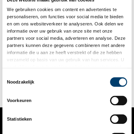
We gebruiken cookies om content en advertenties te
personaliseren, om functies voor social media te bieden
en om ons websiteverkeer te analyseren. Ook delen we
informatie over uw gebruik van onze site met onze
partners voor social media, adverteren en analyse. Deze
partners kunnen deze gegevens combineren met andere
Voormalig St. Elisabeth Gasthuis
informatie die u aan ze heeft verstrekt of die ze hebben
Op nummer 47 staat de poort van het voormalige Sint
verzameld op basis van uw gebruik van hun services. U
Elisabeths Gasthuis. Op de steen boven de deur is te zien hoe
gaat akkoord met de cookies en het
privacystatement
een zieke wordt vervoerd in een grote draagmand. Het St-
Elisabeth Gasthuis was het ziekenhuis voor de armen. De rijke
als u onze website blijft gebruiken.
Toestemmingsselectie
bovenlaag werd thuis verpleegd.
Noodzakelijk
Voorkeuren
Statistieken
VERHALEN