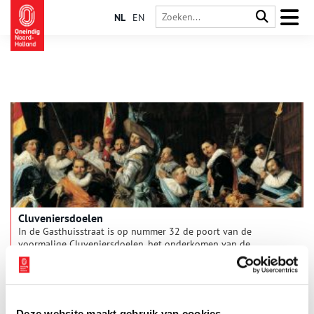
NL
EN
Cluveniersdoelen
In de Gasthuisstraat is op nummer 32 de poort van de
voormalige Cluveniersdoelen, het onderkomen van de
Cluveniersschutterij. Frans Hals schilderde twee
schuttersstukken voor de Cluveniersschutterij, één in 1627 en
één in 1633. Beide schilderijen kregen een plaats in de grote
zaal van het hoofdgebouw. Tegenwoordig hangen de stukken
in het Frans Hals Museum.
Deze website maakt gebruik van cookies