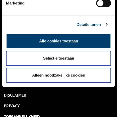
NIEUWS
Marketing
KALENDER
THEMA’S
Details tonen
ACTIVITEITEN
Alle cookies toestaan
VIDEO’S
Selectie toestaan
OVER ONS
CONTACT
Alleen noodzakelijke cookies
NIEUWSBRIEF
DISCLAIMER
PRIVACY
TOEGANKELIJKHEID