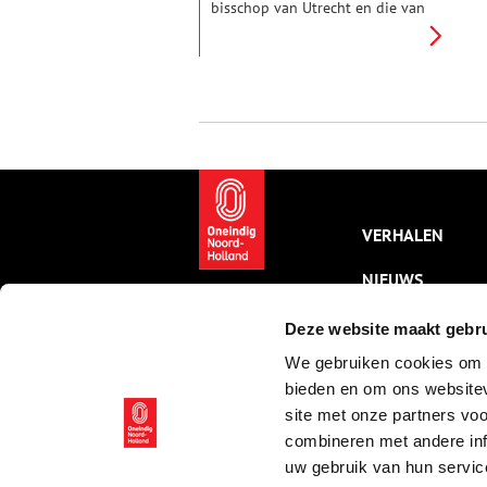
bisschop van Utrecht en die van
de graaf van Holland. Wie
mocht de veengronden tussen
het Gooi en het riviertje de Eem
ontginnen? Na veel gedoe viel
midden 14e eeuw het besluit
een paal te slaan die de grens
zou aangeven. Een paal met
daarop de Hollandse leeuw. Een
Leeuwenpaal dus.
VERHALEN
NIEUWS
KALENDER
Deze website maakt gebru
We gebruiken cookies om c
THEMA’S
bieden en om ons websitev
ACTIVITEITEN
site met onze partners vo
combineren met andere inf
VIDEO’S
uw gebruik van hun servic