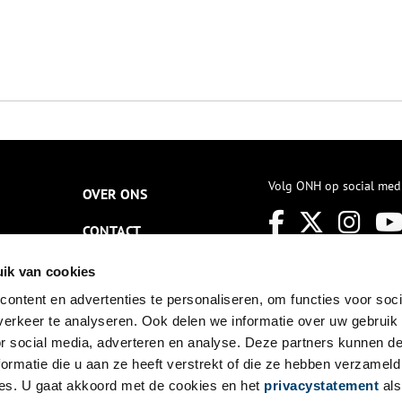
Volg ONH op social med
OVER ONS
CONTACT
NIEUWSBRIEF
ik van cookies
ontent en advertenties te personaliseren, om functies voor soci
DISCLAIMER
erkeer te analyseren. Ook delen we informatie over uw gebruik
PRIVACY
or social media, adverteren en analyse. Deze partners kunnen 
ormatie die u aan ze heeft verstrekt of die ze hebben verzameld
TOEGANKELIJKHEID
es. U gaat akkoord met de cookies en het
privacystatement
als