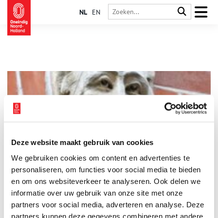
NL
EN
Deze website maakt gebruik van cookies
De Groene man
We gebruiken cookies om content en advertenties te
De Groene man is een ornament in de vorm van een gezicht
dat -deels- gemaakt is van bladeren, of een gezicht waar
personaliseren, om functies voor social media te bieden
bladeren uit de mond (of soms oren, neus en ogen) stromen.
en om ons websiteverkeer te analyseren. Ook delen we
Dit zeer intrigerende ornament is te vinden in middeleeuwse
informatie over uw gebruik van onze site met onze
kerken, maar ook op gevels van oude huizen. Haarlem heeft
maar liefst 69 Groene mannen in zijn binnenstad. Dit maakt
partners voor social media, adverteren en analyse. Deze
Haarlem de stad met de – op Amsterdam na – meeste Groene
partners kunnen deze gegevens combineren met andere