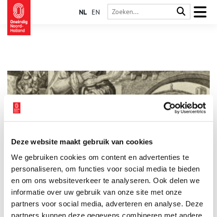
NL
EN
Deze website maakt gebruik van cookies
De vier seizoenen volgens Maarten van Heemskerck
We gebruiken cookies om content en advertenties te
Maarten van Heemskerck (1498-1574) was een echte pionier.
Hij maakte niet alleen schilderijen en tekeningen, maar ook
personaliseren, om functies voor social media te bieden
honderden ontwerpen voor etsen en gravures. Zijn
en om ons websiteverkeer te analyseren. Ook delen we
voorstellingen waren creatief en vernieuwend, maar zijn
informatie over uw gebruik van onze site met onze
manier van werken was dat ook. Om op grote schaal prenten
te kunnen maken, liet hij zijn ontwerpen door professionele
partners voor social media, adverteren en analyse. Deze
graveurs in prent brengen. In zijn prentenserie ‘De vier
partners kunnen deze gegevens combineren met andere