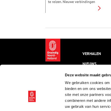
te reizen. Nieuwe verbindingen
per trein en stoomboot
ontsloten in rap tempo
exotische werelden voor de
happy few. Er werd gefeest in
Londen, overwinterd aan de
Franse Rivièra en gekuurd aan
de Noordzeekust. De
vissersdorpen Zandvoort en
Scheveningen veranderden in
mondaine badplaatsen met
hotels en vermaak op stand.
VERHALEN
NIEUWS
KALENDER
Deze website maakt gebru
We gebruiken cookies om c
THEMA’S
bieden en om ons websitev
ACTIVITEITEN
site met onze partners vo
combineren met andere inf
VIDEO’S
uw gebruik van hun servic