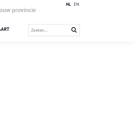
NL
EN
jouw provincie
AART