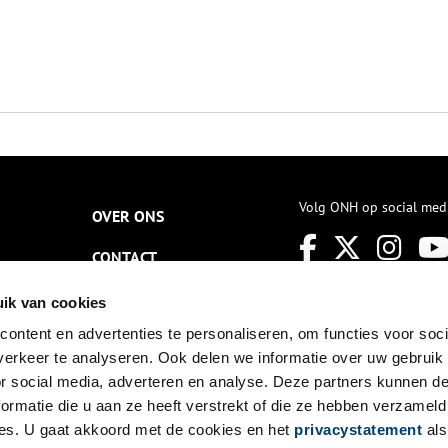
Volg ONH op social med
OVER ONS
CONTACT
NIEUWSBRIEF
ik van cookies
ontent en advertenties te personaliseren, om functies voor soci
DISCLAIMER
erkeer te analyseren. Ook delen we informatie over uw gebruik
PRIVACY
or social media, adverteren en analyse. Deze partners kunnen 
ormatie die u aan ze heeft verstrekt of die ze hebben verzameld
TOEGANKELIJKHEID
es. U gaat akkoord met de cookies en het
privacystatement
als