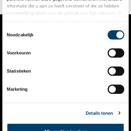
informatie die u aan ze heeft verstrekt of die ze hebben
verzameld op basis van uw gebruik van hun services. U
gaat akkoord met de cookies en het
privacystatement
als u onze website blijft gebruiken.
Toestemmingsselectie
VERHALEN
Noodzakelijk
NIEUWS
Voorkeuren
KALENDER
THEMA’S
Statistieken
ACTIVITEITEN
Marketing
VIDEO’S
OVER ONS
Details tonen
CONTACT