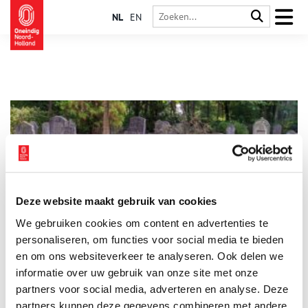
NL
EN
Deze website maakt gebruik van cookies
Oude Begraafplaats Naarden zit vol leven
We gebruiken cookies om content en advertenties te
In de dood is iedereen gelijk. Op de Oude Begraafplaats van
Naarden liggen burgemeesters, muzikanten en erfgooiers dan
personaliseren, om functies voor social media te bieden
ook dwars door elkaar heen. De grafmonumenten lopen uiteen
en om ons websiteverkeer te analyseren. Ook delen we
van vorstelijke familiekapellen tot simpele houten bordjes.
informatie over uw gebruik van onze site met onze
Deze groene omgeving is niet alleen een laatste rustplaats,
maar ook een plek van stilte en inkeer voor de inwoners van
partners voor social media, adverteren en analyse. Deze
Naarden en Bussum.
partners kunnen deze gegevens combineren met andere