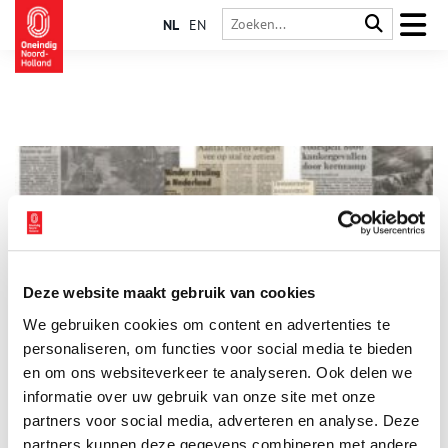
NL
EN
Deze website maakt gebruik van cookies
Besmette melk en radioactieve spinazie: Tsjernobyl in
We gebruiken cookies om content en advertenties te
Holland
personaliseren, om functies voor social media te bieden
Op 26 april 1986 voltrok zich één van de grootste nucleaire
rampen uit de geschiedenis. Het radioactieve materiaal dat
en om ons websiteverkeer te analyseren. Ook delen we
vrijkwam uit de kerncentrale van Tsjernobyl was tot in
informatie over uw gebruik van onze site met onze
Nederland te meten. Er werden verschillende maatregelen
partners voor social media, adverteren en analyse. Deze
genomen om besmetting te voorkomen.
partners kunnen deze gegevens combineren met andere