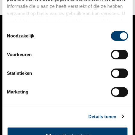
informatie die u aan ze heeft verstrekt of die ze hebben
verzameld op basis van uw gebruik van hun services. U
gaat akkoord met de cookies en het
privacystatement
als u onze website blijft gebruiken.
Toestemmingsselectie
VERHALEN
Noodzakelijk
NIEUWS
Voorkeuren
KALENDER
THEMA’S
Statistieken
ACTIVITEITEN
Marketing
VIDEO’S
OVER ONS
Details tonen
CONTACT