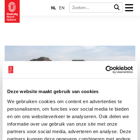
NL
EN
Deze website maakt gebruik van cookies
Een korte rondwandeling bij het Huys te Nuwendore
We gebruiken cookies om content en advertenties te
Deze wandeling voert langs de resten van een indrukwekkend
kasteel, een oude getijdenstroom en de twee terpen van het
personaliseren, om functies voor social media te bieden
dorpje Eenigenburg.
en om ons websiteverkeer te analyseren. Ook delen we
informatie over uw gebruik van onze site met onze
partners voor social media, adverteren en analyse. Deze
partners kunnen deze gegevens combineren met andere