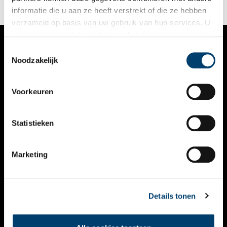
informatie die u aan ze heeft verstrekt of die ze hebben
verzameld op basis van uw gebruik van hun services. U
gaat akkoord met de cookies en het
privacystatement
als u onze website blijft gebruiken.
Toestemmingsselectie
VERHALEN
Noodzakelijk
NIEUWS
Voorkeuren
KALENDER
THEMA’S
Statistieken
ACTIVITEITEN
Marketing
VIDEO’S
OVER ONS
Details tonen
CONTACT