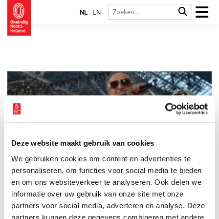
NL
EN
Deze website maakt gebruik van cookies
Gordon: Topper met Amsterdamse roots
We gebruiken cookies om content en advertenties te
De Amsterdamse zanger Gordon staat in 1991 op de hoogste
plaats in de hitparade met de single ‘Kon Ik Maar Even Bij Je
personaliseren, om functies voor social media te bieden
Zijn’. In de tweede helft van de jaren negentig stapt hij over op
en om ons websiteverkeer te analyseren. Ook delen we
Nederlandstalige R&B. Hij maakt deel uit van de Toppers en is
informatie over uw gebruik van onze site met onze
oprichter van de vocal group Los Angeles (LA) The Voices.
partners voor social media, adverteren en analyse. Deze
partners kunnen deze gegevens combineren met andere