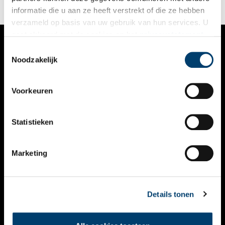
informatie die u aan ze heeft verstrekt of die ze hebben
verzameld op basis van uw gebruik van hun services. U
gaat akkoord met de cookies en het
privacystatement
als u onze website blijft gebruiken.
Toestemmingsselectie
VERHALEN
Noodzakelijk
NIEUWS
Voorkeuren
KALENDER
THEMA’S
Statistieken
ACTIVITEITEN
Marketing
VIDEO’S
OVER ONS
Details tonen
CONTACT