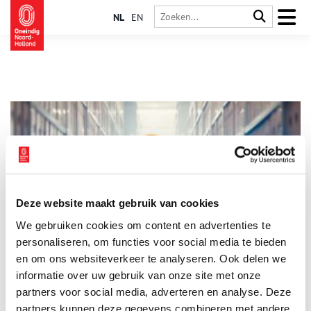
NL
EN
Deze website maakt gebruik van cookies
Huygens Instituut ontsluit Nederlandse oerbron
We gebruiken cookies om content en advertenties te
Op 9 december lanceert het Huygens Instituut voor
Nederlandse Geschiedenis en Cultuur de website
personaliseren, om functies voor social media te bieden
Goetgevonden. Deze innovatieve website geeft historici en
en om ons websiteverkeer te analyseren. Ook delen we
geïnteresseerden toegang tot de oerbron van de Nederlandse
informatie over uw gebruik van onze site met onze
3 min
geschiedenis die al eeuwen in het Nationaal Archief
opgeslagen ligt. Dankzij tekstherkenning en AI kan iedereen
partners voor social media, adverteren en analyse. Deze
nu supersnel antwoorden vinden in honderdduizenden
partners kunnen deze gegevens combineren met andere