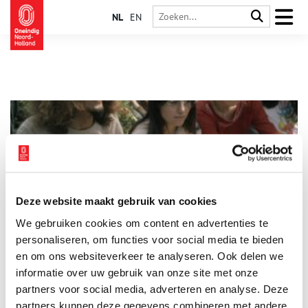
NL
EN
Deze website maakt gebruik van cookies
De Hippie Trail van Amsterdam naar India
We gebruiken cookies om content en advertenties te
In de jaren zestig en zeventig trokken duizenden hippies
oostwaarts. De een liet zich verleiden door de mystieke
personaliseren, om functies voor social media te bieden
spiritualiteit van India, de ander door goedkope hasj uit
en om ons websiteverkeer te analyseren. Ook delen we
Afghanistan. Maar allemaal waren ze op zoek naar avontuur en
informatie over uw gebruik van onze site met onze
een uitvlucht uit de westerse consumptiemaatschappij. Zo
groeide de Hippie Trail, van Amsterdam via Istanboel naar
partners voor social media, adverteren en analyse. Deze
India, uit tot een mythische route die nog steeds tot de
partners kunnen deze gegevens combineren met andere