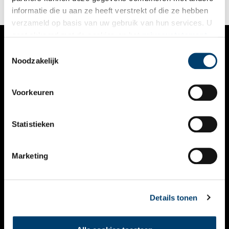
verbeelding spreekt.
informatie die u aan ze heeft verstrekt of die ze hebben
verzameld op basis van uw gebruik van hun services. U
gaat akkoord met de cookies en het
privacystatement
als u onze website blijft gebruiken.
Toestemmingsselectie
VERHALEN
Noodzakelijk
NIEUWS
Voorkeuren
KALENDER
THEMA’S
Statistieken
ACTIVITEITEN
Marketing
VIDEO’S
OVER ONS
Details tonen
CONTACT