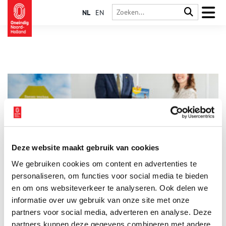
NL
EN
Deze website maakt gebruik van cookies
Nieuw toeristisch magazine Beleef Westfriesland nu
We gebruiken cookies om content en advertenties te
verkrijgbaar
personaliseren, om functies voor social media te bieden
De lang gekoesterde wens voor een toeristisch magazine voor
Regio Westfriesland is werkelijkheid geworden. Met trots
en om ons websiteverkeer te analyseren. Ook delen we
kondigen de zeven Westfriese gemeenten, de Westfriese
informatie over uw gebruik van onze site met onze
Bedrijvengroep en diverse ondernemers aan dat vanaf deze
1 min
partners voor social media, adverteren en analyse. Deze
week het gloednieuwe magazine Beleef Westfriesland
beschikbaar is!
partners kunnen deze gegevens combineren met andere