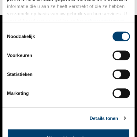
informatie die u aan ze heeft verstrekt of die ze hebben
verzameld op basis van uw gebruik van hun services. U
gaat akkoord met de cookies en het
privacystatement
als u onze website blijft gebruiken.
Toestemmingsselectie
VERHALEN
Noodzakelijk
NIEUWS
Voorkeuren
KALENDER
THEMA’S
Statistieken
ACTIVITEITEN
Marketing
VIDEO’S
OVER ONS
Details tonen
CONTACT