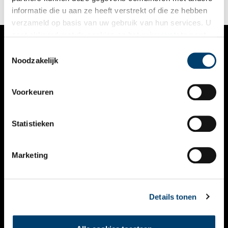
informatie die u aan ze heeft verstrekt of die ze hebben
verzameld op basis van uw gebruik van hun services. U
gaat akkoord met de cookies en het
privacystatement
als u onze website blijft gebruiken.
Toestemmingsselectie
VERHALEN
Noodzakelijk
NIEUWS
Voorkeuren
KALENDER
THEMA’S
Statistieken
ACTIVITEITEN
Marketing
VIDEO’S
OVER ONS
Details tonen
CONTACT