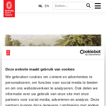
NL
EN
Deze website maakt gebruik van cookies
Gliphoeve
We gebruiken cookies om content en advertenties te
In de lommerijke strook tussen de Herenweg en de
Glipperdreef, ten zuiden van de Prinsenlaan, ligt de kleine
personaliseren, om functies voor social media te bieden
buitenplaats Gliphoeve. Vanaf de Glipperdreef kan men over de
en om ons websiteverkeer te analyseren. Ook delen we
oprijlaan het huis zien liggen. Het terrein waar nu de
informatie over uw gebruik van onze site met onze
appartementengebouwen Hagenduin staan hoort er niet
(meer) bij, maar het landgoed strekt zich daaromheen uit tot
partners voor social media, adverteren en analyse. Deze
en met hoge duin aan de zuidwestzijde.
partners kunnen deze gegevens combineren met andere