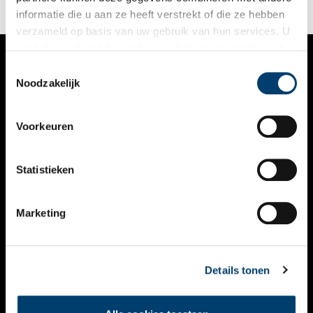
dan de ander. Drink je mee?
informatie die u aan ze heeft verstrekt of die ze hebben
verzameld op basis van uw gebruik van hun services. U
gaat akkoord met de cookies en het
privacystatement
als u onze website blijft gebruiken.
Toestemmingsselectie
VERHALEN
Noodzakelijk
NIEUWS
Voorkeuren
KALENDER
THEMA’S
Statistieken
ACTIVITEITEN
Marketing
VIDEO’S
OVER ONS
Details tonen
CONTACT