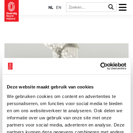
NL
EN
Deze website maakt gebruik van cookies
De molenbeker en andere drankspelletjes
We gebruiken cookies om content en advertenties te
Onze voorouders wisten wel hoe ze een feestje moesten
bouwen. Naast de keuze uit verschillende wijnen hadden ze
personaliseren, om functies voor social media te bieden
ook creatieve manieren om deze te nuttigen. Speciale
en om ons websiteverkeer te analyseren. Ook delen we
drinkglazen en andere ´stortebekers´ werden in de 17de eeuw
informatie over uw gebruik van onze site met onze
gebruikt om drankspelletjes mee te spelen. Deze zorgden voor
veel vermaak en natuurlijk grote dronkenschap. Van het lange
partners voor social media, adverteren en analyse. Deze
pasglas tot aan de zilveren molenbeker: de een nog gekker
partners kunnen deze gegevens combineren met andere