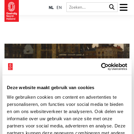
NL
EN
Deze website maakt gebruik van cookies
Geraas en gedruis: de geluiden van de stad
We gebruiken cookies om content en advertenties te
Geluiden maken de stad. Wat zou Amsterdam zijn zonder
rinkelende trambellen, de weemoedige klanken van een
personaliseren, om functies voor social media te bieden
draaiorgel of het geroezemoes op de markt? Maar geluiden
en om ons websiteverkeer te analyseren. Ook delen we
kunnen naast nostalgie ook irritatie oproepen. Denk aan de
informatie over uw gebruik van onze site met onze
vaak beklaagde rolkoffers, overvliegende vliegtuigen of luide
ringtones van mobiele telefoons. Welke geluiden hoorde men
partners voor social media, adverteren en analyse. Deze
vroeger in de stad en wat was er toen anders dan nu?
partners kunnen deze gegevens combineren met andere