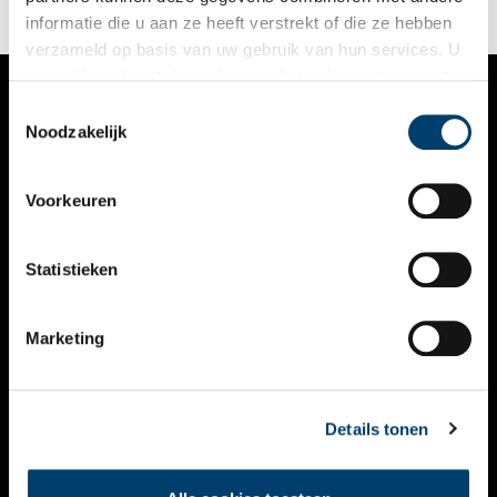
informatie die u aan ze heeft verstrekt of die ze hebben
verzameld op basis van uw gebruik van hun services. U
gaat akkoord met de cookies en het
privacystatement
als u onze website blijft gebruiken.
Toestemmingsselectie
VERHALEN
Noodzakelijk
NIEUWS
Voorkeuren
KALENDER
THEMA’S
Statistieken
ACTIVITEITEN
Marketing
VIDEO’S
OVER ONS
Details tonen
CONTACT