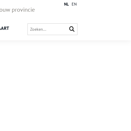
NL
EN
jouw provincie
AART