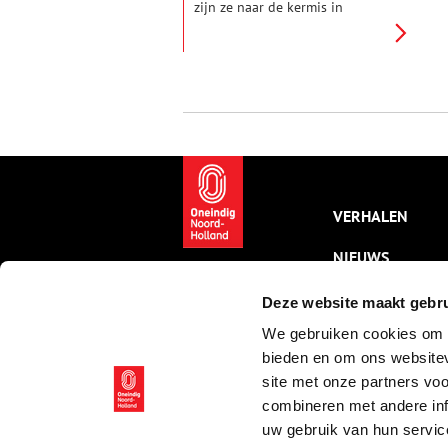
zijn ze naar de kermis in
Volendam. In september en
oktober vinden de laatste
kermissen van het seizoen
plaats. Wat voor zuiderlingen
carnaval is, is kermis voor
menig dorp in de kop van
Noord-Holland.
VERHALEN
NIEUWS
KALENDER
Deze website maakt gebru
We gebruiken cookies om c
THEMA’S
bieden en om ons websitev
ACTIVITEITEN
site met onze partners vo
combineren met andere inf
VIDEO’S
uw gebruik van hun servic