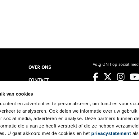
Volg ONH op social med
OVER ONS
CONTACT
NIEUWSBRIEF
ik van cookies
ontent en advertenties te personaliseren, om functies voor soci
DISCLAIMER
erkeer te analyseren. Ook delen we informatie over uw gebruik
PRIVACY
or social media, adverteren en analyse. Deze partners kunnen 
ormatie die u aan ze heeft verstrekt of die ze hebben verzameld
TOEGANKELIJKHEID
es. U gaat akkoord met de cookies en het
privacystatement
als