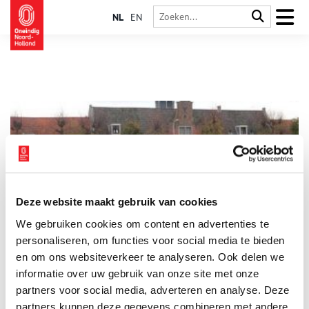
NL
EN
Deze website maakt gebruik van cookies
Brede sloot was haven Amstelveen
We gebruiken cookies om content en advertenties te
Bij Amstelveen denk je niet meteen aan fabrieken. De plaats en
gemeente zijn immers al lange tijd een typische
personaliseren, om functies voor social media te bieden
forensengemeenschap. In Amstelveen moesten de werkende
en om ons websiteverkeer te analyseren. Ook delen we
mensen hun brood meestal buiten de gemeente in Amsterdam
informatie over uw gebruik van onze site met onze
op Schiphol of in de Aalsmeerse veiling verdienen. Peter van
Schaik besteedde in zijn radiocolumn voor RTV Amstelveen in
partners voor social media, adverteren en analyse. Deze
oktober 2011 aandacht aan de fabrieksnijverheid die zijn
partners kunnen deze gegevens combineren met andere