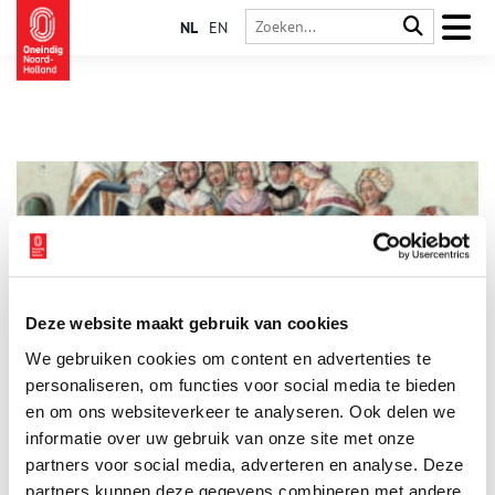
NL
EN
Deze website maakt gebruik van cookies
(On)vergetelijke vrouwen uit de geschiedenis
We gebruiken cookies om content en advertenties te
Ondanks meerdere feministische golven verdienen vrouwen
nog steeds minder dan mannen. Het onbetaalde
personaliseren, om functies voor social media te bieden
huishoudelijke werk en het zorgen voor de kinderen komt
en om ons websiteverkeer te analyseren. Ook delen we
voornamelijk op ons bordje terecht. Bovenop dit alles kennen
informatie over uw gebruik van onze site met onze
de meeste mensen alleen maar de namen van invloedrijke
mannen uit de geschiedenis. Door de eeuwen heen hebben
partners voor social media, adverteren en analyse. Deze
vrouwelijke schrijvers, kunstenaars, geleerden en heersers hun
partners kunnen deze gegevens combineren met andere