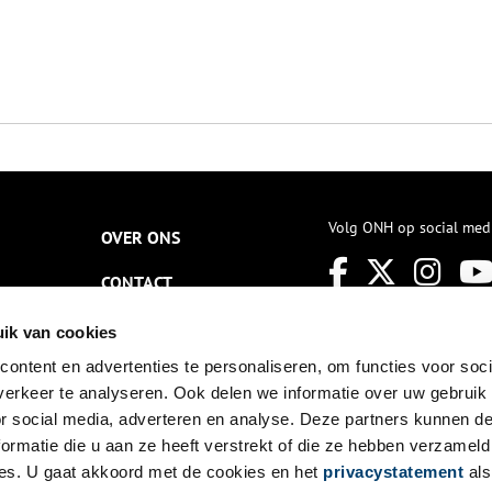
Volg ONH op social med
OVER ONS
CONTACT
NIEUWSBRIEF
ik van cookies
ontent en advertenties te personaliseren, om functies voor soci
DISCLAIMER
erkeer te analyseren. Ook delen we informatie over uw gebruik
PRIVACY
or social media, adverteren en analyse. Deze partners kunnen 
ormatie die u aan ze heeft verstrekt of die ze hebben verzameld
TOEGANKELIJKHEID
es. U gaat akkoord met de cookies en het
privacystatement
als