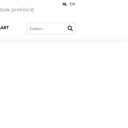
NL
EN
jouw provincie
AART