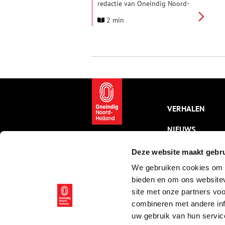
redactie van Oneindig Noord-
Holland te vinden in het
2 min
Provinciehuis van Noord-
Holland. Bezoekers kunnen
meedoen aan een spannende
geschiedenisquiz over Lodewijk
Napoleon, Paviljoen Welgelegen
verkennen of de redactieleden
het hemd van het lijf vragen
over de geschiedenis van
Noord-Holland. Dit doet de
redactie natuurlijk geheel in
VERHALEN
stijl, in Napoleontische kleding!
NIEUWS
KALENDER
Deze website maakt gebru
We gebruiken cookies om c
THEMA’S
bieden en om ons websitev
ACTIVITEITEN
site met onze partners vo
combineren met andere inf
VIDEO’S
uw gebruik van hun servic