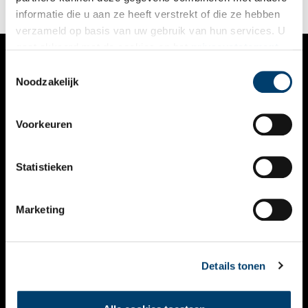
informatie die u aan ze heeft verstrekt of die ze hebben
verzameld op basis van uw gebruik van hun services. U
gaat akkoord met de cookies en het
privacystatement
als u onze website blijft gebruiken.
Toestemmingsselectie
VERHALEN
Noodzakelijk
NIEUWS
Voorkeuren
KALENDER
THEMA’S
Statistieken
ACTIVITEITEN
Marketing
VIDEO’S
OVER ONS
Details tonen
CONTACT