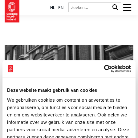
NL
EN
Deze website maakt gebruik van cookies
De bloederige historie van het Huis met de Hoofden
We gebruiken cookies om content en advertenties te
In 1892 stuurde mejuffrouw M.A. Ferwerda uit Amsterdam vier
anekdotes op naar Gerrit Jacob Boekenoogen, een Nederlands
personaliseren, om functies voor social media te bieden
taalkundige uit Wormerveer, die destijds bezig was met het
en om ons websiteverkeer te analyseren. Ook delen we
verzamelen en optekenen van Nederlandse volksverhalen. Één
informatie over uw gebruik van onze site met onze
van haar verhalen vertelde over de geschiedenis van het Huis
met de Hoofden aan de Keizersgracht 123. Lees en huiver mee
partners voor social media, adverteren en analyse. Deze
met deze bloederige historie.
partners kunnen deze gegevens combineren met andere