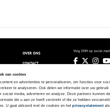
Volg ONH op social med
OVER ONS
CONTACT
NIEUWSBRIEF
ik van cookies
ontent en advertenties te personaliseren, om functies voor soci
DISCLAIMER
erkeer te analyseren. Ook delen we informatie over uw gebruik
PRIVACY
or social media, adverteren en analyse. Deze partners kunnen 
ormatie die u aan ze heeft verstrekt of die ze hebben verzameld
TOEGANKELIJKHEID
es. U gaat akkoord met de cookies en het
privacystatement
als