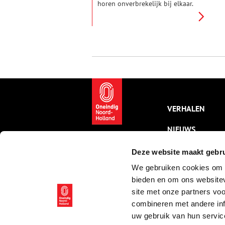
horen onverbrekelijk bij elkaar.
In deze stad speelde een groot
deel van de orthodox-
protestantse emancipatie,
waarvan hij de leider was, zich
af.
VERHALEN
NIEUWS
KALENDER
Deze website maakt gebru
We gebruiken cookies om c
THEMA’S
bieden en om ons websitev
ACTIVITEITEN
site met onze partners vo
combineren met andere inf
VIDEO’S
uw gebruik van hun servic