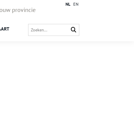
NL
EN
jouw provincie
AART