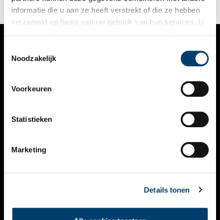
informatie die u aan ze heeft verstrekt of die ze hebben
verzameld op basis van uw gebruik van hun services. U
gaat akkoord met de cookies en het
privacystatement
als u onze website blijft gebruiken.
Toestemmingsselectie
VERHALEN
Noodzakelijk
NIEUWS
Voorkeuren
KALENDER
THEMA’S
Statistieken
ACTIVITEITEN
Marketing
VIDEO’S
OVER ONS
Details tonen
CONTACT