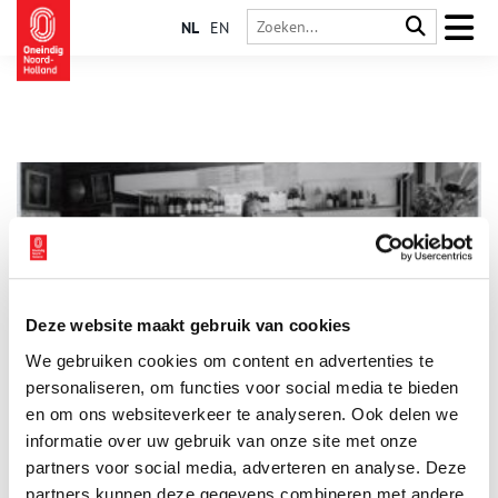
NL
EN
Deze website maakt gebruik van cookies
‘Toen die toko kwam, was ik opgelucht, eindelijk iets
We gebruiken cookies om content en advertenties te
Indisch’
personaliseren, om functies voor social media te bieden
Amsterdam telt méér dan honderd toko’s. Veel toko’s verkopen
Surinaams of Chinees eten, maar er zijn er ook met Indische en
en om ons websiteverkeer te analyseren. Ook delen we
Indonesische gerechten, en die dreigen uit het Amsterdamse
informatie over uw gebruik van onze site met onze
straatbeeld te verdwijnen. Dat blijkt uit een kleine, maar
partners voor social media, adverteren en analyse. Deze
interessante tentoonstelling van het Amsterdam Museum,‘Toko
Mokum’.
partners kunnen deze gegevens combineren met andere