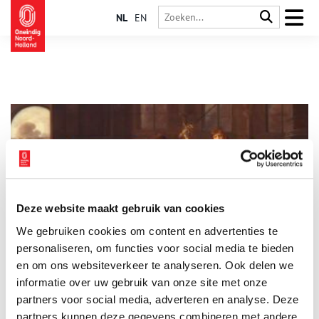
NL
EN
Deze website maakt gebruik van cookies
Ge­ma­len luis met pis? Kleu­ri­ge kle­ding uit de tui­nen van
We gebruiken cookies om content en advertenties te
het Mui­der­slot
personaliseren, om functies voor social media te bieden
Drama! Op dit schilderij uit de collectie van het Muiderslot is
de slotscène van Lucelle te zien – een toneelstuk geschreven
en om ons websiteverkeer te analyseren. Ook delen we
door Gerbrand Adriaenszoon Bredero. Net zoals Romeo en Julia
informatie over uw gebruik van onze site met onze
zijn de hoofdrolspelers Lucelle en Ascagnes ‘star-crossed
partners voor social media, adverteren en analyse. Deze
lovers’. Naast de afgebeelde scène, valt de kleur van de kleding
op. De rode broek, het goud-gele jak, de roze cape…
partners kunnen deze gegevens combineren met andere