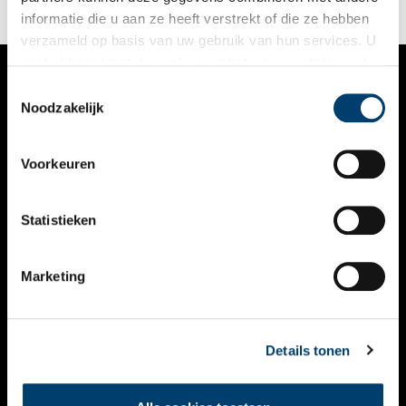
informatie die u aan ze heeft verstrekt of die ze hebben
verzameld op basis van uw gebruik van hun services. U
gaat akkoord met de cookies en het
privacystatement
als u onze website blijft gebruiken.
Toestemmingsselectie
VERHALEN
Noodzakelijk
NIEUWS
Voorkeuren
KALENDER
THEMA’S
Statistieken
ACTIVITEITEN
Marketing
VIDEO’S
OVER ONS
Details tonen
CONTACT