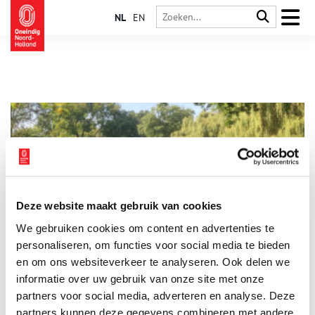
NL
EN
Deze website maakt gebruik van cookies
Tuinarchitect Dirk Tersteeg verafschuwde ‘imitatie-natuur’
We gebruiken cookies om content en advertenties te
Dirk Frederik Tersteeg (1876-1942) maakte een eeuw geleden
naam als een pionier van wat men toen de Nieuwe
personaliseren, om functies voor social media te bieden
Architectonische Tuinstijl noemde. Hij verfoeide parken met
en om ons websiteverkeer te analyseren. Ook delen we
slingerpaden en rustieke bruggetjes. Wandel even mee door
informatie over uw gebruik van onze site met onze
parken in Bussum en Amstelveen die Tersteeg heeft
ontworpen. En geniet van de mooie zichtlijnen.
partners voor social media, adverteren en analyse. Deze
partners kunnen deze gegevens combineren met andere