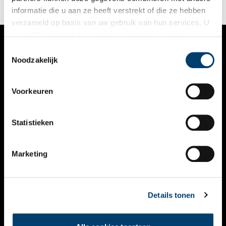
informatie die u aan ze heeft verstrekt of die ze hebben
verzameld op basis van uw gebruik van hun services. U
gaat akkoord met de cookies en het
privacystatement
als u onze website blijft gebruiken.
Toestemmingsselectie
VERHALEN
Noodzakelijk
NIEUWS
Voorkeuren
KALENDER
THEMA’S
Statistieken
ACTIVITEITEN
Marketing
VIDEO’S
OVER ONS
Details tonen
CONTACT