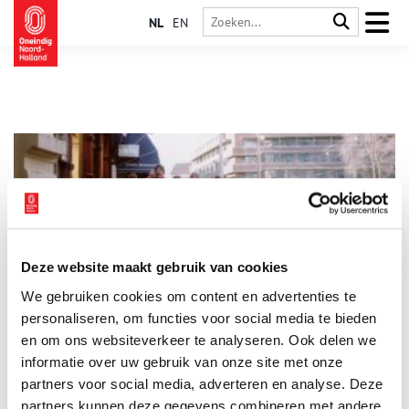
NL
EN
Deze website maakt gebruik van cookies
De Hare Krishna’s van Amsterdam
We gebruiken cookies om content en advertenties te
In de jaren ’70 waren ze daar plotseling. Met kale beschilderde
hoofden, zingend door de Amsterdamse straten: de Hare
personaliseren, om functies voor social media te bieden
Krishna’s. Wie waren deze aanhangers van Krishna en hoe
en om ons websiteverkeer te analyseren. Ook delen we
raakten ze in Amsterdam verzeild?
informatie over uw gebruik van onze site met onze
partners voor social media, adverteren en analyse. Deze
partners kunnen deze gegevens combineren met andere