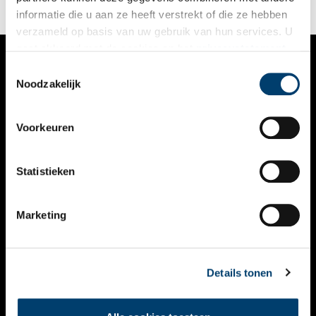
informatie die u aan ze heeft verstrekt of die ze hebben
verzameld op basis van uw gebruik van hun services. U
gaat akkoord met de cookies en het
privacystatement
als u onze website blijft gebruiken.
Toestemmingsselectie
VERHALEN
Noodzakelijk
NIEUWS
Voorkeuren
KALENDER
THEMA’S
Statistieken
ACTIVITEITEN
Marketing
VIDEO’S
OVER ONS
Details tonen
CONTACT