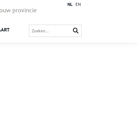
NL
EN
jouw provincie
AART