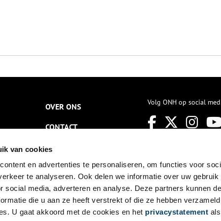
Volg ONH op social med
OVER ONS
CONTACT
NIEUWSBRIEF
ik van cookies
ontent en advertenties te personaliseren, om functies voor soci
DISCLAIMER
erkeer te analyseren. Ook delen we informatie over uw gebruik
PRIVACY
or social media, adverteren en analyse. Deze partners kunnen 
ormatie die u aan ze heeft verstrekt of die ze hebben verzameld
TOEGANKELIJKHEID
es. U gaat akkoord met de cookies en het
privacystatement
als