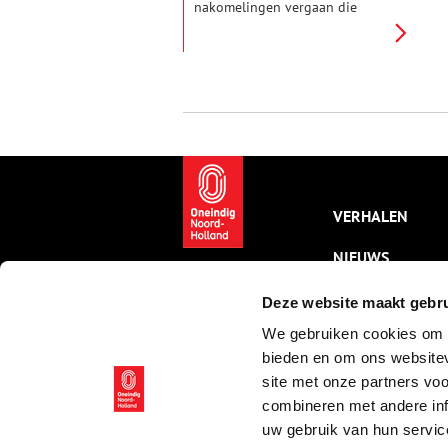
nakomelingen vergaan die
begin jaren zestig in Alkmaar
neerstreken? Joke Bol was er
benieuwd naar en sprak zowel
Marokkanen van de eerste,
tweede als derde generatie.
VERHALEN
NIEUWS
KALENDER
Deze website maakt gebru
We gebruiken cookies om c
THEMA’S
bieden en om ons websitev
ACTIVITEITEN
site met onze partners vo
combineren met andere inf
VIDEO’S
uw gebruik van hun servic