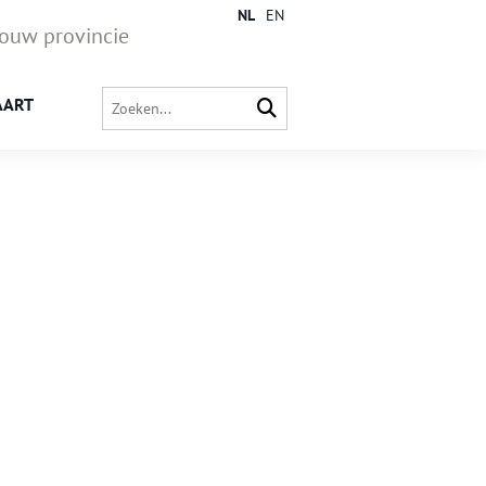
NL
EN
jouw provincie
AART