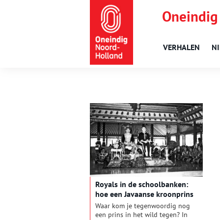
Oneindig
VERHALEN
N
Royals in de schoolbanken:
hoe een Javaanse kroonprins
op het lyceum in Haarlem
Waar kom je tegenwoordig nog
belandde
een prins in het wild tegen? In