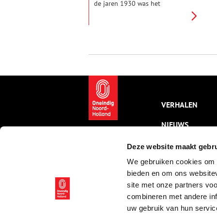
de jaren 1930 was het
antwoord: op het Gemeentelijk
Lyceum in Haarlem. Daar ging
kroonprins Dorodjatun van
Yogyakarta naar de middelbare
school. Haarlemmers kenden
hem als ‘Sultan Henkie’.
VERHALEN
NIEUWS
KALENDER
Deze website maakt gebru
We gebruiken cookies om c
THEMA’S
bieden en om ons websitev
ACTIVITEITEN
site met onze partners vo
combineren met andere inf
VIDEO’S
uw gebruik van hun servic