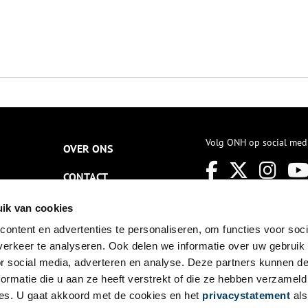
Volg ONH op social med
OVER ONS
CONTACT
NIEUWSBRIEF
ik van cookies
ontent en advertenties te personaliseren, om functies voor soci
DISCLAIMER
erkeer te analyseren. Ook delen we informatie over uw gebruik
PRIVACY
or social media, adverteren en analyse. Deze partners kunnen 
ormatie die u aan ze heeft verstrekt of die ze hebben verzameld
TOEGANKELIJKHEID
es. U gaat akkoord met de cookies en het
privacystatement
als