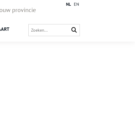
NL
EN
jouw provincie
AART