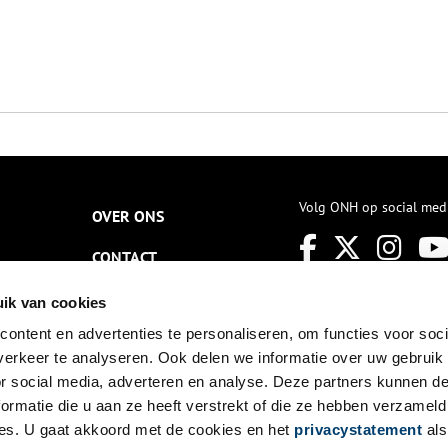
Volg ONH op social med
OVER ONS
CONTACT
NIEUWSBRIEF
ik van cookies
ontent en advertenties te personaliseren, om functies voor soci
DISCLAIMER
erkeer te analyseren. Ook delen we informatie over uw gebruik
PRIVACY
or social media, adverteren en analyse. Deze partners kunnen 
ormatie die u aan ze heeft verstrekt of die ze hebben verzameld
TOEGANKELIJKHEID
es. U gaat akkoord met de cookies en het
privacystatement
als