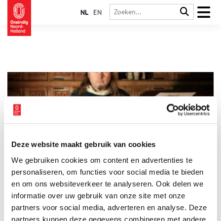
NL
EN
Deze website maakt gebruik van cookies
Holistische heelmeesters: middeleeuwse geneeskunde
We gebruiken cookies om content en advertenties te
Wie denkt dat de middeleeuwen een donkere en vieze tijd
waren, waarin je met een verkoudheidje al ten dode
personaliseren, om functies voor social media te bieden
opgeschreven was, heeft het goed mis. Middeleeuwers hadden
en om ons websiteverkeer te analyseren. Ook delen we
zo hun eigen ideeën over gezondheid, ziekte en genezing. Ze
informatie over uw gebruik van onze site met onze
dichtten geneeskrachtige eigenschappen toe aan kruiden,
parfums en aderlatingen, maar kenden ook al ‘moderne’
partners voor social media, adverteren en analyse. Deze
maatregelen zoals quarantaine.
partners kunnen deze gegevens combineren met andere