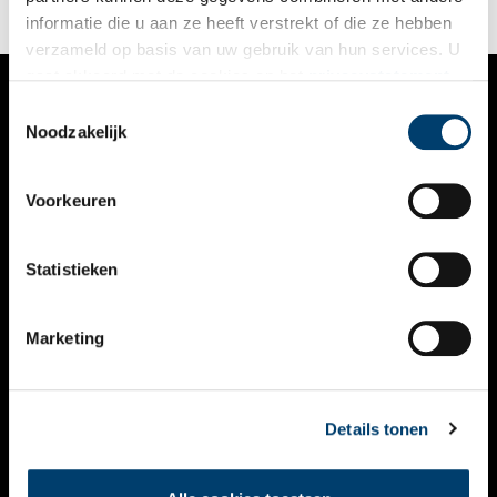
informatie die u aan ze heeft verstrekt of die ze hebben
verzameld op basis van uw gebruik van hun services. U
gaat akkoord met de cookies en het
privacystatement
als u onze website blijft gebruiken.
Toestemmingsselectie
VERHALEN
Noodzakelijk
NIEUWS
Voorkeuren
KALENDER
THEMA’S
Statistieken
ACTIVITEITEN
Marketing
VIDEO’S
OVER ONS
Details tonen
CONTACT