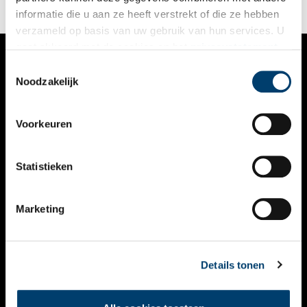
informatie die u aan ze heeft verstrekt of die ze hebben
verzameld op basis van uw gebruik van hun services. U
gaat akkoord met de cookies en het
privacystatement
als u onze website blijft gebruiken.
Toestemmingsselectie
VERHALEN
Noodzakelijk
NIEUWS
Voorkeuren
KALENDER
THEMA’S
Statistieken
ACTIVITEITEN
Marketing
VIDEO’S
OVER ONS
Details tonen
CONTACT