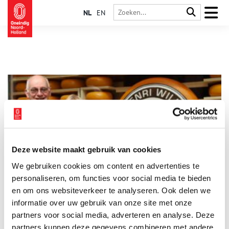
NL
EN
Deze website maakt gebruik van cookies
Henri Willig: kaas uit Katwoude
We gebruiken cookies om content en advertenties te
In elke toeristische plaats in Noord-Holland vind je
tegenwoordig een kaaswinkel van Henri Willig. Van de
personaliseren, om functies voor social media te bieden
proefkelder aan de Amsterdamse bloemenmarkt tot de
en om ons websiteverkeer te analyseren. Ook delen we
karakteristieke Catharina Hoeve op de Zaanse Schans: het
informatie over uw gebruik van onze site met onze
merk Henri Willig is niet meer weg te denken uit de
kaaswereld. Hoe heeft deze boer uit Katwoude in korte tijd
partners voor social media, adverteren en analyse. Deze
zo’n kaasimperium weten op te bouwen?
partners kunnen deze gegevens combineren met andere