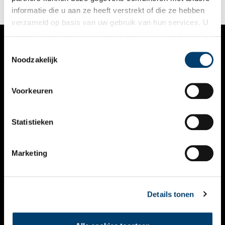
informatie die u aan ze heeft verstrekt of die ze hebben
verzameld op basis van uw gebruik van hun services. U
gaat akkoord met de cookies en het
privacystatement
als u onze website blijft gebruiken.
Toestemmingsselectie
VERHALEN
Noodzakelijk
NIEUWS
Voorkeuren
KALENDER
THEMA’S
Statistieken
ACTIVITEITEN
Marketing
VIDEO’S
OVER ONS
Details tonen
CONTACT