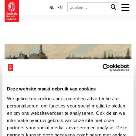
NL
EN
Deze website maakt gebruik van cookies
Met de stoomboot naar het Panorama in de Plantage
We gebruiken cookies om content en advertenties te
Nog even en we kunnen weer vrij reizen, zoals we dat 125 jaar
geleden ook al konden. Toen reisde je nog met de stoomboot
personaliseren, om functies voor social media te bieden
en kon je attracties bezoeken over het leven van Jezus
en om ons websiteverkeer te analyseren. Ook delen we
Christus.
informatie over uw gebruik van onze site met onze
partners voor social media, adverteren en analyse. Deze
partners kunnen deze gegevens combineren met andere