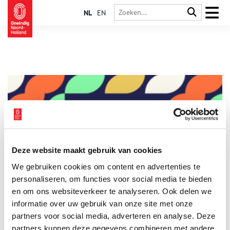
NL
EN
Deze website maakt gebruik van cookies
ONH trotse deelnemer aan Geheugen van Nederland
We gebruiken cookies om content en advertenties te
Geheugen van Nederland heeft onlangs de mijlpaal bereikt
van maar liefst 100 verhalen op de website en meer dan 150
personaliseren, om functies voor social media te bieden
op social media. Oneindig Noord-Holland is één van de 70
en om ons websiteverkeer te analyseren. Ook delen we
instellingen die zich hebben aangesloten bij het Geheugen,
informatie over uw gebruik van onze site met onze
1 min
met als gezamenlijk doel om ons verbonden digitale erfgoed
een nationaal podium te geven. En daar zijn we trots op!
partners voor social media, adverteren en analyse. Deze
partners kunnen deze gegevens combineren met andere