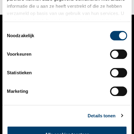
informatie die u aan ze heeft verstrekt of die ze hebben
verzameld op basis van uw gebruik van hun services. U
gaat akkoord met de cookies en het
privacystatement
als u onze website blijft gebruiken.
Toestemmingsselectie
VERHALEN
Noodzakelijk
NIEUWS
Voorkeuren
KALENDER
THEMA’S
Statistieken
ACTIVITEITEN
Marketing
VIDEO’S
OVER ONS
Details tonen
CONTACT