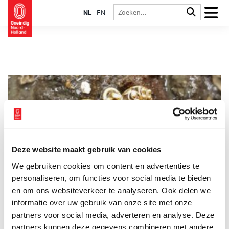
NL
EN
Deze website maakt gebruik van cookies
Schatten uit het riool: gouden keelknopen uit Hoorn
We gebruiken cookies om content en advertenties te
Tijdens een opgraving in 2019 aan het Nieuwe Noord in
Hoorn werden bijzondere voorwerpen gevonden in een
personaliseren, om functies voor social media te bieden
zeventiende eeuws riool. Tijdens het zeven vond een
en om ons websiteverkeer te analyseren. Ook delen we
vrijwilliger van Archeologie West-Friesland zelfs een paar
informatie over uw gebruik van onze site met onze
gouden keelknopen!
partners voor social media, adverteren en analyse. Deze
partners kunnen deze gegevens combineren met andere