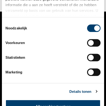
informatie die u aan ze heeft verstrekt of die ze hebben
verzameld op basis van uw gebruik van hun services. U
gaat akkoord met de cookies en het
privacystatement
als u onze website blijft gebruiken.
Toestemmingsselectie
VERHALEN
Noodzakelijk
NIEUWS
Voorkeuren
KALENDER
THEMA’S
Statistieken
ACTIVITEITEN
Marketing
VIDEO’S
OVER ONS
Details tonen
CONTACT