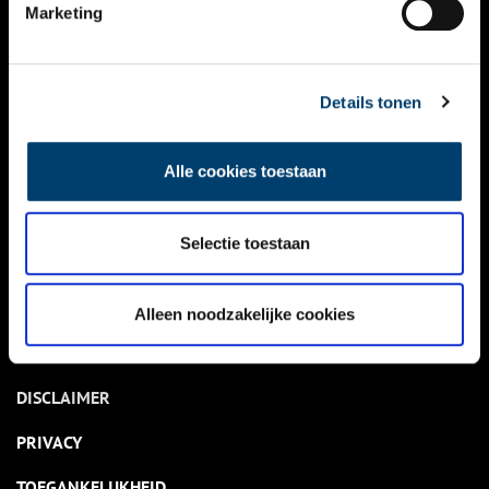
NIEUWS
Marketing
KALENDER
THEMA’S
Details tonen
ACTIVITEITEN
Alle cookies toestaan
VIDEO’S
Selectie toestaan
OVER ONS
CONTACT
Alleen noodzakelijke cookies
NIEUWSBRIEF
DISCLAIMER
PRIVACY
TOEGANKELIJKHEID