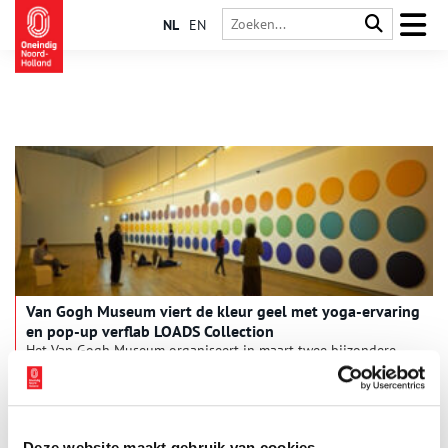
NL
EN
Van Gogh Museum viert de kleur geel met yoga-ervaring
en pop-up verflab LOADS Collection
Het Van Gogh Museum organiseert in maart twee bijzondere
activiteiten rondom de tentoonstelling Geel. Meer dan Van
Goghs lievelingskleur. Bezoekers kunnen deelnemen aan een
avond met yoga en kunst in het museum én een gratis pop-up
2 min
verflab op het Museumplein, waarin duurzaamheid, zintuiglijke
ervaring en de kleur geel centraal staan.
Deze website maakt gebruik van cookies