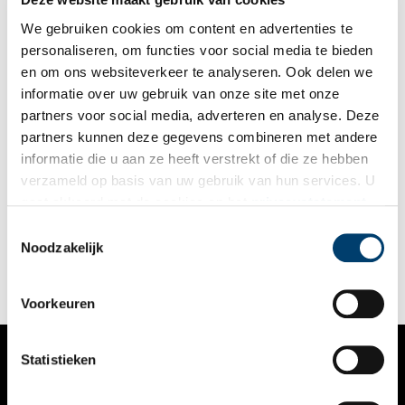
We gebruiken cookies om content en advertenties te
personaliseren, om functies voor social media te bieden
en om ons websiteverkeer te analyseren. Ook delen we
informatie over uw gebruik van onze site met onze
partners voor social media, adverteren en analyse. Deze
partners kunnen deze gegevens combineren met andere
Geel. Meer dan Van Goghs lievelingskleur
informatie die u aan ze heeft verstrekt of die ze hebben
Dit voorjaar opent het Van Gogh Museum de tentoonstelling
verzameld op basis van uw gebruik van hun services. U
Geel. Meer dan Van Goghs lievelingskleur. Geel kan
gaat akkoord met de cookies en het
privacystatement
verwarmend, uitbundig en stralend zijn. Geel is ook gedurfd,
opdringerig, soms ziekelijk. De tentoonstelling biedt een
als u onze website blijft gebruiken.
Toestemmingsselectie
2 min
originele ervaring van deze krachtige kleur – in kunstwerken
Noodzakelijk
van Vincent van Gogh en tijdgenoten, aangevuld met muziek,
literatuur en mode. Te zien van 13 februari t/m 17 mei 2026.
Voorkeuren
Statistieken
VERHALEN