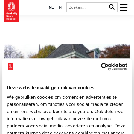
NL
EN
Deze website maakt gebruik van cookies
Het Raadhuis van Schellinkhout
We gebruiken cookies om content en advertenties te
Het Raadhuis van Schellinkhout is een bijzonder achttiende-
eeuws gebouw, dat vroeger ook dienst deed als waag.
personaliseren, om functies voor social media te bieden
Tegenwoordig heeft het de functie van bibliotheek gekregen.
en om ons websiteverkeer te analyseren. Ook delen we
informatie over uw gebruik van onze site met onze
partners voor social media, adverteren en analyse. Deze
partners kunnen deze gegevens combineren met andere