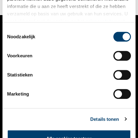
informatie die u aan ze heeft verstrekt of die ze hebben
verzameld op basis van uw gebruik van hun services. U
gaat akkoord met de cookies en het
privacystatement
als u onze website blijft gebruiken.
Toestemmingsselectie
VERHALEN
Noodzakelijk
NIEUWS
Voorkeuren
KALENDER
THEMA’S
Statistieken
ACTIVITEITEN
Marketing
VIDEO’S
OVER ONS
Details tonen
CONTACT